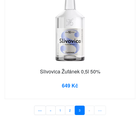
Slivovica Žufánek 0,5l 50%
649 Kč
««
«
1
2
3
»
»»