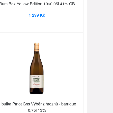
Rum Box Yellow Edition 10×0,05l 41% GB
1 299 Kč
ibulka Pinot Gris Výběr z hroznů - barrique
0,75l 13%