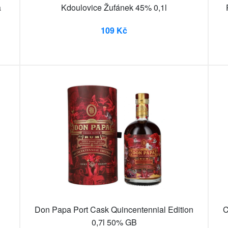
a
Kdoulovice Žufánek 45% 0,1l
109 Kč
Don Papa Port Cask Quincentennial Edition
C
0,7l 50% GB