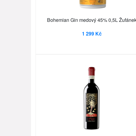
Bohemian Gin medový 45% 0,5L Žufáne
1 299 Kč