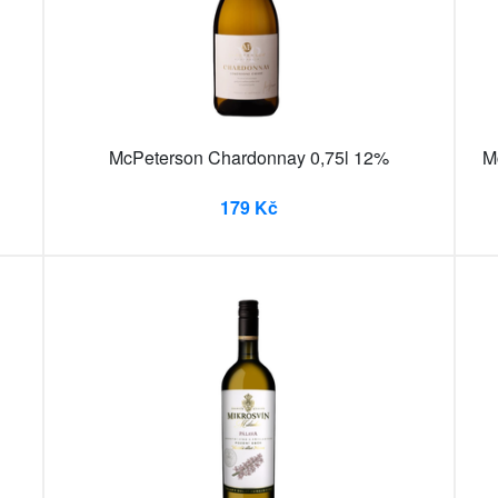
McPeterson Chardonnay 0,75l 12%
M
179 Kč