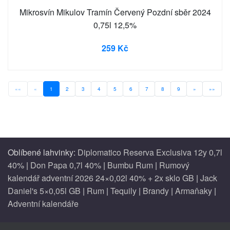
Mikrosvín Mikulov Tramín Červený Pozdní sběr 2024
0,75l 12,5%
259 Kč
««
«
1
2
3
4
5
6
7
8
9
»
»»
Oblíbené lahvinky:
Diplomatico Reserva Exclusiva 12y 0,7l
40%
|
Don Papa 0,7l 40%
|
Bumbu Rum
|
Rumový
kalendář adventní 2026 24×0,02l 40% + 2x sklo GB
|
Jack
Daniel's 5×0,05l GB
|
Rum
|
Tequily
|
Brandy
|
Armaňaky
|
Adventní kalendáře