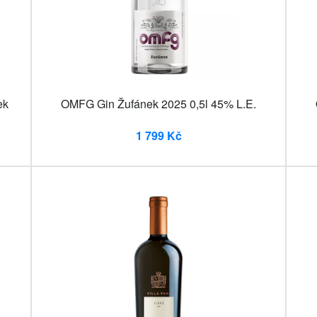
ek
OMFG Gin Žufánek 2025 0,5l 45% L.E.
1 799 Kč