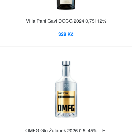
Villa Pani Gavi DOCG 2024 0,75l 12%
329 Kč
OMFG Gin Žufánek 2026 0,5l 45% L.E.