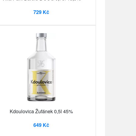
729 Kč
Kdoulovica Žufánek 0,5l 45%
649 Kč