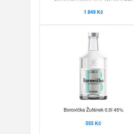
1 849 Kč
Borovička Žufánek 0,5l 45%
555 Kč