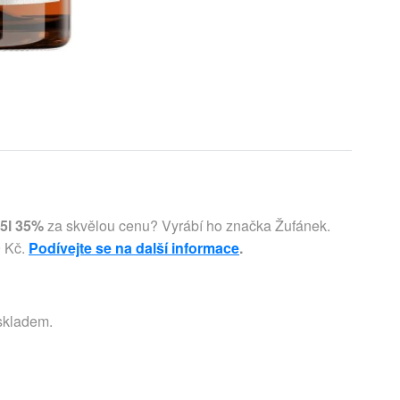
5l 35%
za skvělou cenu? Vyrábí ho značka Žufánek.
9 Kč.
Podívejte se na další informace
.
 skladem.