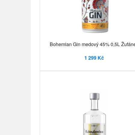
Bohemian Gin medový 45% 0,5L Žufán
1 299 Kč