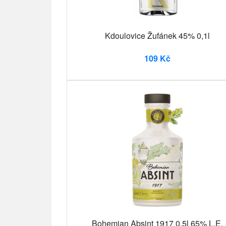
Kdoulovice Žufánek 45% 0,1l
109 Kč
Bohemian Absint 1917 0,5l 65% L.E.