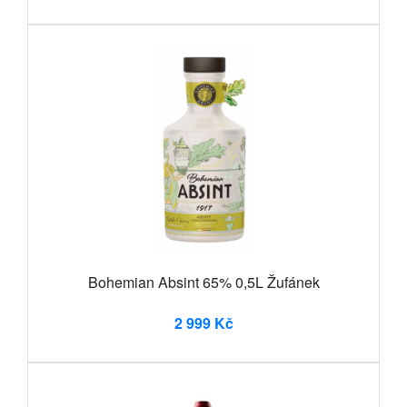
Bohemian Absint 65% 0,5L Žufánek
2 999 Kč