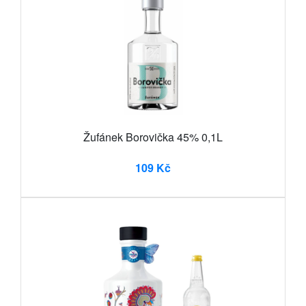
Žufánek Borovička 45% 0,1L
109 Kč