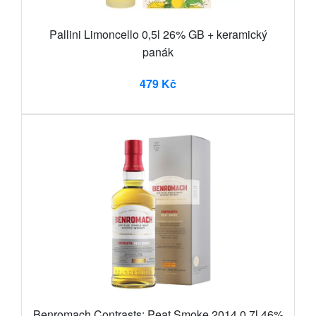
Pallini Limoncello 0,5l 26% GB + keramický
panák
479 Kč
Benromach Contrasts: Peat Smoke 2014 0,7l 46%