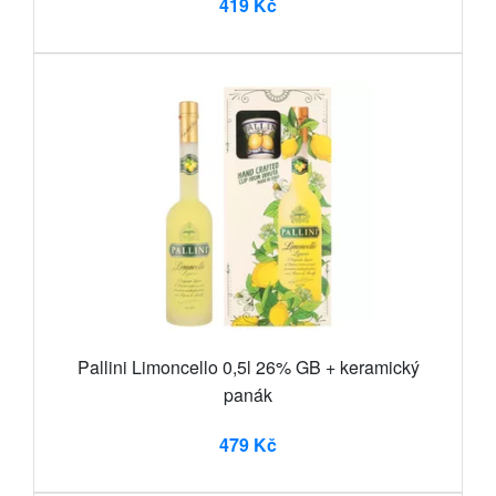
419 Kč
Pallini Limoncello 0,5l 26% GB + keramický
panák
479 Kč