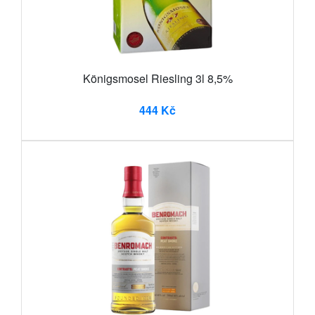
Königsmosel Riesling 3l 8,5%
444 Kč