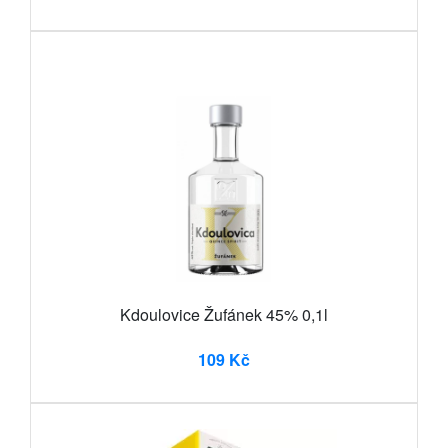
Kdoulovice Žufánek 45% 0,1l
109 Kč