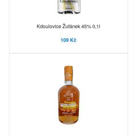
Kdoulovice Žufánek 45% 0,1l
109 Kč