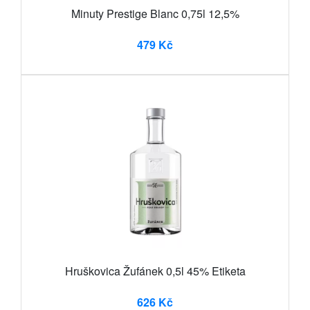
Minuty Prestige Blanc 0,75l 12,5%
479 Kč
Hruškovica Žufánek 0,5l 45% Etiketa
626 Kč