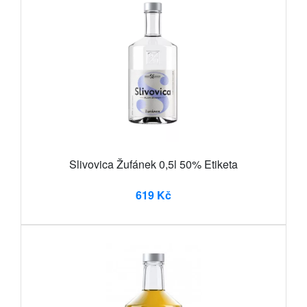
Slivovica Žufánek 0,5l 50% Etiketa
619 Kč