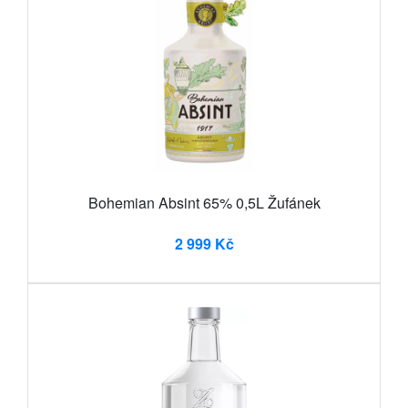
Bohemian Absint 65% 0,5L Žufánek
2 999 Kč