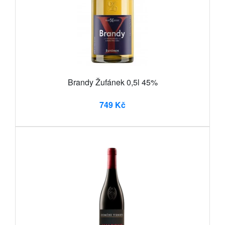
Brandy Žufánek 0,5l 45%
749 Kč