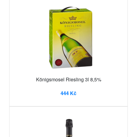
Königsmosel Riesling 3l 8,5%
444 Kč