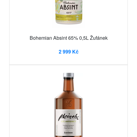
Bohemian Absint 65% 0,5L Žufánek
2 999 Kč