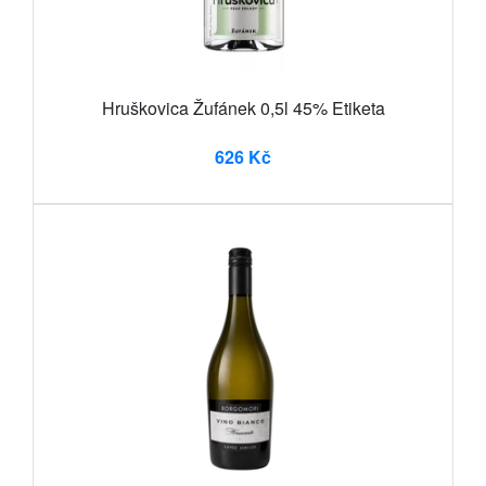
Hruškovica Žufánek 0,5l 45% Etiketa
626 Kč