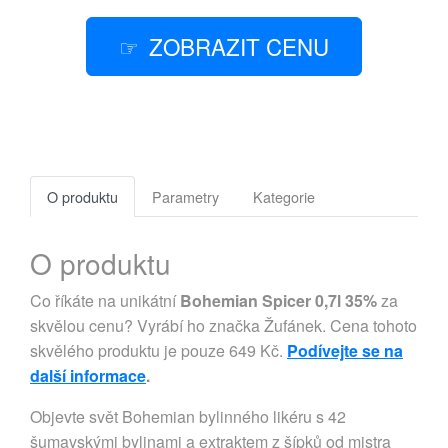
ZOBRAZIT CENU
O produktu
Parametry
Kategorie
O produktu
Co říkáte na unikátní
Bohemian Spicer 0,7l 35%
za
skvělou cenu? Vyrábí ho značka Žufánek. Cena tohoto
skvělého produktu je pouze 649 Kč.
Podívejte se na
další informace
.
Objevte svět Bohemian bylinného likéru s 42
šumavskými bylinami a extraktem z šípků od mistra