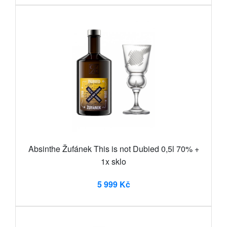
Absinthe Žufánek This is not Dubied 0,5l 70% +
1x sklo
5 999 Kč