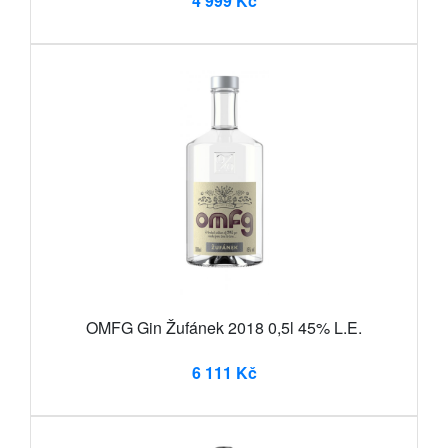
4 999 Kč
OMFG Gin Žufánek 2018 0,5l 45% L.E.
6 111 Kč