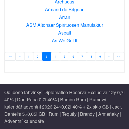
Arehucas
Armand de Brignac
Arran
ASM Altonaer Spirituosen Manufaktur
Aspall
As We Get It
««
«
1
2
3
4
5
6
7
8
9
»
»»
Oblíbené lahvinky:
Diplomatico Reserva Exclusiva 12y 0,7l
40%
|
Don Papa 0,7l 40%
|
Bumbu Rum
|
Rumový
kalendář adventní 2026 24×0,02l 40% + 2x sklo GB
|
Jack
Daniel's 5×0,05l GB
|
Rum
|
Tequily
|
Brandy
|
Armaňaky
|
Adventní kalendáře