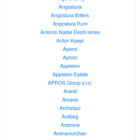
Angostura
Angostura Bitters
Angostura Rum
Antonio Nadal Destil·leries
Anton Kaapl
Aperol
Apicor
Appleton
Appleton Estate
APROS Group s.r.o.
Ararat
Arcane
Archetipo
Ardbeg
Ardmore
Ardnamurchan