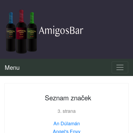
Menu
Seznam značek
3. strana
An Dúlamán
Angel's Envy