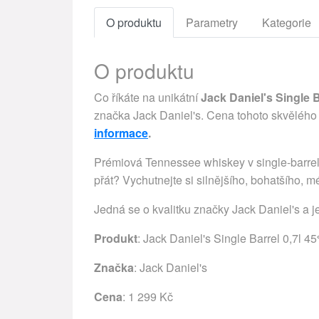
O produktu
Parametry
Kategorie
O produktu
Co říkáte na unikátní
Jack Daniel's Single B
značka Jack Daniel's. Cena tohoto skvělého
informace
.
Prémiová Tennessee whiskey v single-barrel v
přát? Vychutnejte si silnějšího, bohatšího, 
Jedná se o kvalitku značky Jack Daniel's a j
Produkt
: Jack Daniel's Single Barrel 0,7l 4
Značka
:
Jack Daniel's
Cena
: 1 299 Kč