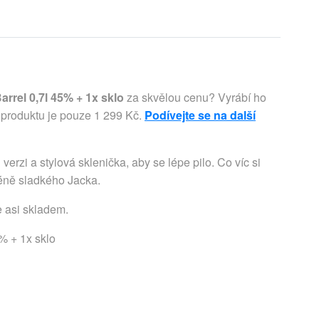
arrel 0,7l 45% + 1x sklo
za skvělou cenu? Vyrábí ho
 produktu je pouze 1 299 Kč.
Podívejte se na další
erzi a stylová sklenička, aby se lépe pilo. Co víc si
méně sladkého Jacka.
e asi skladem.
5% + 1x sklo