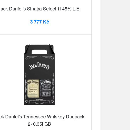
Jack Daniel's Sinatra Select 1l 45% L.E.
3 777 Kč
ck Daniel's Tennessee Whiskey Duopack
2×0,35l GB