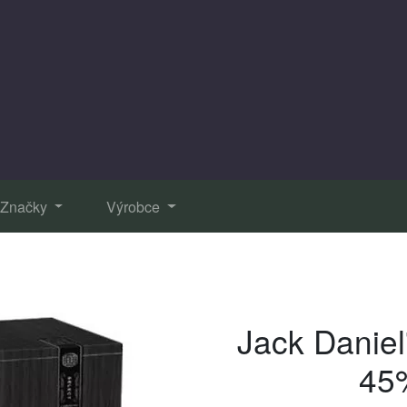
Značky
Výrobce
Jack Daniel'
45%