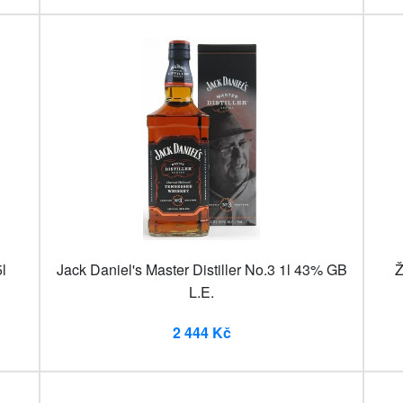
l
Jack Daniel's Master Distiller No.3 1l 43% GB
Ž
L.E.
2 444 Kč