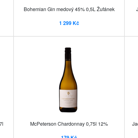
Bohemian Gin medový 45% 0,5L Žufánek
1 299 Kč
7l
McPeterson Chardonnay 0,75l 12%
Ja
179 Kč