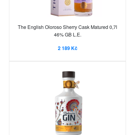
The English Oloroso Sherry Cask Matured 0,7l
46% GB L.E.
2 189 Kč