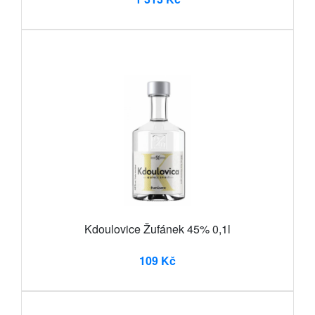
Kdoulovice Žufánek 45% 0,1l
109 Kč