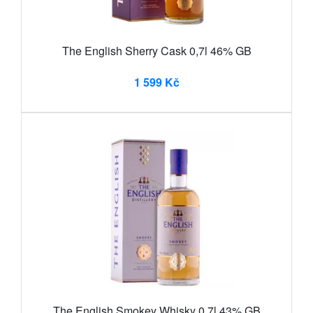
The English Sherry Cask 0,7l 46% GB
1 599 Kč
The English Smokey Whisky 0,7l 43% GB