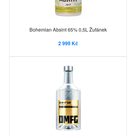
Bohemian Absint 65% 0,5L Žufánek
2 999 Kč