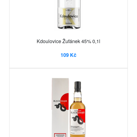
Kdoulovice Žufánek 45% 0,1l
109 Kč