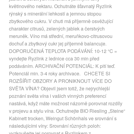
květinového nektaru. Ochutnáte šťavnatý Ryzlink
rýnský s minerální lehkostí a jemnou stopou
zbytkového cukru. V chuti má příjemně osvěžující
charakter citrusů, zelených jablek a čerstvých
meruněk. Víno má střední, meruňkovo-citrusovou
dochuť a zbytkový cukr jej příjemně balancuje.
DOPORUČENÁ TEPLOTA PODÁVÁNÍ: 10-12 °C =
vyndejte Ryzlink z lednice cca 30 min před
podáváním. ARCHIVAČNÍ POTENCIÁL: K pití teď.
Potenciál min. 3-4 roky archivace. CHCETE SI
ROZŠÍŘIT OBZORY A PRONIKNOUT VÍCE DO
SVĚTA VÍNA? Objevil jsem totiž, že nejrychlejší
poznání světa vína i vašich vinných preferencí
nastává, když máte možnost názorně porovnat rozdíly
v projevu a stylu vína. Ochutnejte BIO Riesling „Steine“
Kabinett trocken, Weingut Schönhals ve srovnání s
následujícími víny: Srovnání různých poloh:
vyzkoušejte jej porovnat s Ryzlinkem z