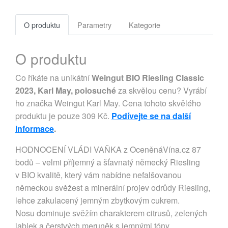
O produktu
Parametry
Kategorie
O produktu
Co říkáte na unikátní
Weingut BIO Riesling Classic
2023, Karl May, polosuché
za skvělou cenu? Vyrábí
ho značka Weingut Karl May. Cena tohoto skvělého
produktu je pouze 309 Kč.
Podívejte se na další
informace
.
HODNOCENÍ VLÁDI VAŇKA z OceněnáVína.cz 87
bodů – velmi příjemný a šťavnatý německý Riesling
v BIO kvalitě, který vám nabídne nefalšovanou
německou svěžest a minerální projev odrůdy Riesling,
lehce zakulacený jemným zbytkovým cukrem.
Nosu dominuje svěžím charakterem citrusů, zelených
jablek a čerstvých meruněk s jemnými tóny