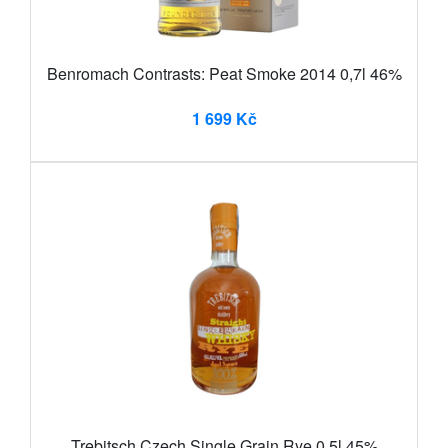
Benromach Contrasts: Peat Smoke 2014 0,7l 46%
1 699 Kč
Trebitsch Czech Single Grain Rye 0,5l 45%