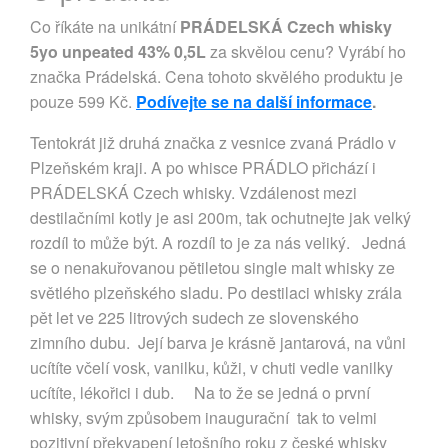
Co říkáte na unikátní
PRÁDELSKÁ Czech whisky
5yo unpeated 43% 0,5L
za skvělou cenu? Vyrábí ho
značka Prádelská. Cena tohoto skvělého produktu je
pouze 599 Kč.
Podívejte se na další informace
.
Tentokrát již druhá značka z vesnice zvaná Prádlo v
Plzeňském kraji. A po whisce PRÁDLO přichází i
PRÁDELSKÁ Czech whisky. Vzdálenost mezi
destilačními kotly je asi 200m, tak ochutnejte jak velký
rozdíl to může být. A rozdíl to je za nás veliký. Jedná
se o nenakuřovanou pětiletou single malt whisky ze
světlého plzeňského sladu. Po destilaci whisky zrála
pět let ve 225 litrových sudech ze slovenského
zimního dubu. Její barva je krásně jantarová, na vůni
ucítíte včelí vosk, vanilku, kůži, v chuti vedle vanilky
ucítíte, lékořici i dub. Na to že se jedná o první
whisky, svým způsobem inaugurační tak to velmi
pozitivní překvapení letošního roku z české whisky