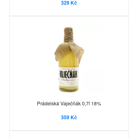
329 Kč
Prádelská Vaječňák 0,7l 18%
359 Kč