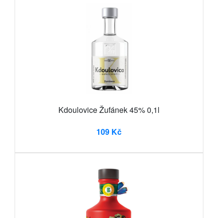
Kdoulovice Žufánek 45% 0,1l
109 Kč