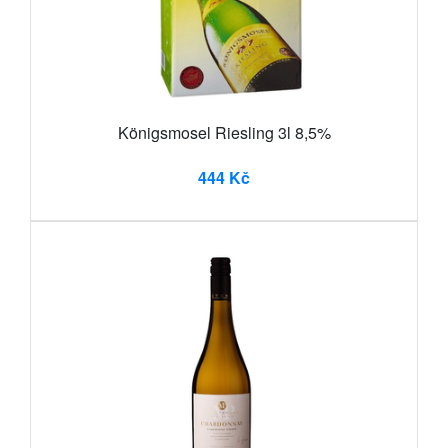
Königsmosel Riesling 3l 8,5%
444 Kč