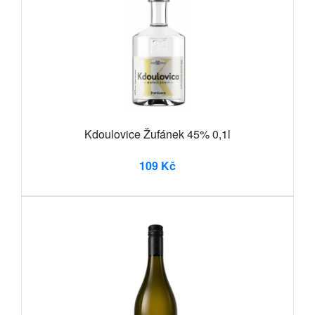
Kdoulovice Žufánek 45% 0,1l
109 Kč