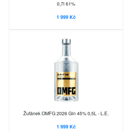
0,7l 61%
1 999 Kč
Žufánek OMFG 2026 Gin 45% 0,5L - L.E.
1 999 Kč