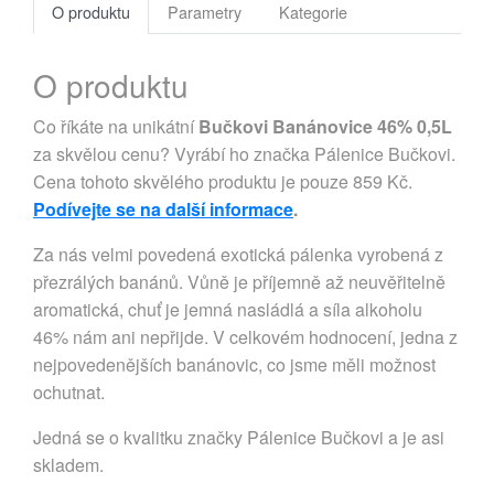
O produktu
Parametry
Kategorie
O produktu
Co říkáte na unikátní
Bučkovi Banánovice 46% 0,5L
za skvělou cenu? Vyrábí ho značka Pálenice Bučkovi.
Cena tohoto skvělého produktu je pouze 859 Kč.
Podívejte se na další informace
.
Za nás velmi povedená exotická pálenka vyrobená z
přezrálých banánů. Vůně je příjemně až neuvěřitelně
aromatická, chuť je jemná nasládlá a síla alkoholu
46% nám ani nepřijde. V celkovém hodnocení, jedna z
nejpovedenějších banánovic, co jsme měli možnost
ochutnat.
Jedná se o kvalitku značky Pálenice Bučkovi a je asi
skladem.