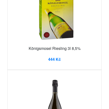
Königsmosel Riesling 3l 8,5%
444 Kč