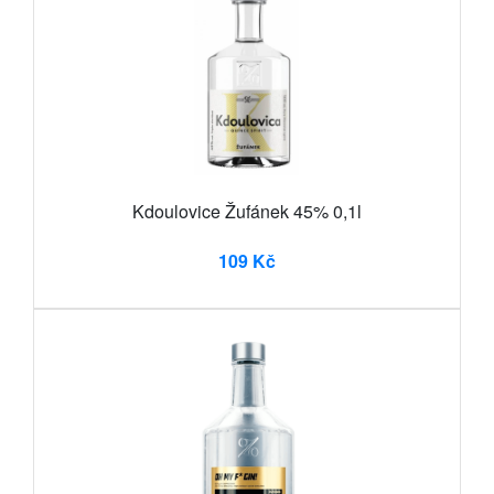
Kdoulovice Žufánek 45% 0,1l
109 Kč