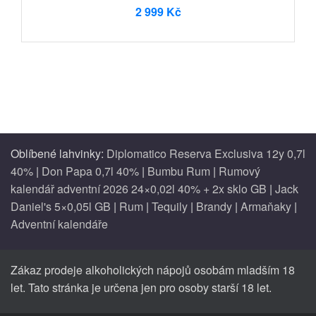
2 999 Kč
Oblíbené lahvinky:
Diplomatico Reserva Exclusiva 12y 0,7l
40%
|
Don Papa 0,7l 40%
|
Bumbu Rum
|
Rumový
kalendář adventní 2026 24×0,02l 40% + 2x sklo GB
|
Jack
Daniel's 5×0,05l GB
|
Rum
|
Tequily
|
Brandy
|
Armaňaky
|
Adventní kalendáře
Zákaz prodeje alkoholických nápojů osobám mladším 18
let. Tato stránka je určena jen pro osoby starší 18 let.