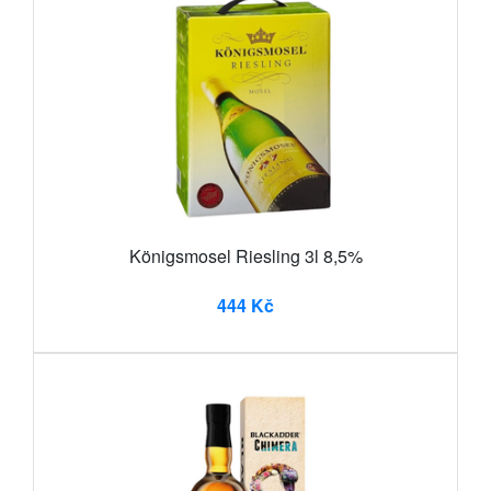
Königsmosel Riesling 3l 8,5%
444 Kč