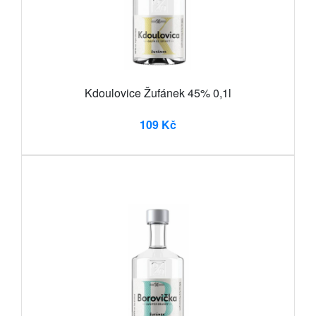
Kdoulovice Žufánek 45% 0,1l
109 Kč